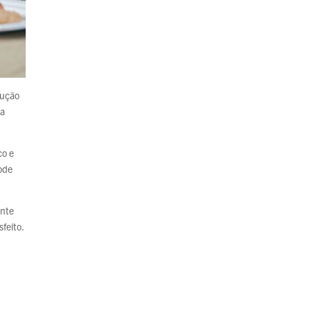
rução
 a
co e
pode
ente
feito.