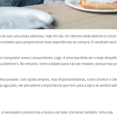
 do que uma pizza saborosa, hoje em dia. Os clientes estão abertos à const
rtunidades para proporcionar boas experiências de compra. O resultado será
anto conquistar novos consumidores. Logo, é uma boa ideia ser o mais simpáti
ua Domino’s. No entanto, tome cuidado para não ser invasivo, porque isso 
tima possível, com ações simples, mas importantíssimas, como chamar o cli
 aguçado, ele perceberá a importância que tem para a loja e se sentirá satis
s, é necessário conhecê-los a fundo e se fazer conhecer também. Uma das