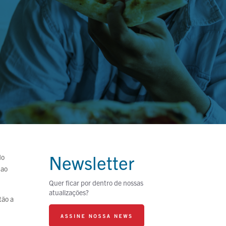
Newsletter
do
 ao
Quer ficar por dentro de nossas
atualizações?
tão a