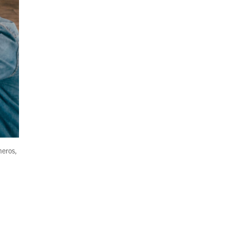
meros,