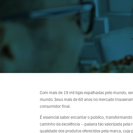
Com mais de 19 mil lojas espalhadas pelo mundo, send
mundo. Seus mais de 60 anos no mercado trouxeram l
consumidor final.
É essencial saber encantar o público, transformando
caminho da excelência – palavra tão valorizada pel
qualidade dos produtos oferecidos pela marca, cuja 