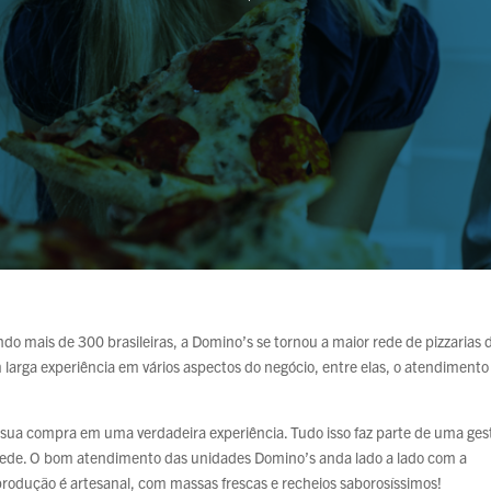
o mais de 300 brasileiras, a Domino’s se tornou a maior rede de pizzarias 
arga experiência em vários aspectos do negócio, entre elas, o atendimento
 sua compra em uma verdadeira experiência. Tudo isso faz parte de uma ges
a rede. O bom atendimento das unidades Domino’s anda lado a lado com a
produção é artesanal, com massas frescas e recheios saborosíssimos!